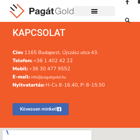
KAPCSOLAT
Cím:
1165 Budapest, Újszász utca 43.
Telefon:
+36 1 402 42 22
Mobil:
+36 30 477 9552
E-mail:
info@pagatgold.hu
Nyitvatartás:
H-Cs 8-16.40, P: 8-15.50
Kövessen minket!