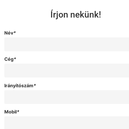
Írjon nekünk!
Név
*
Cég
*
Irányítószám
*
Mobil
*