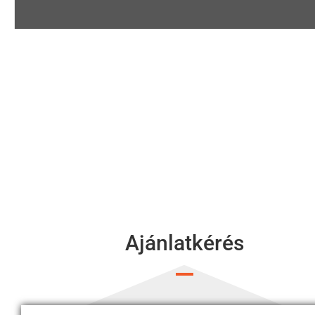
Jöjjön el hozzánk és próbálja ki a kívánt
targoncát!
Ajánlatkérés