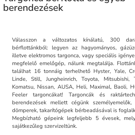
berendezések
Válasszon a változatos kínálatú, 300 dar
bérflottánkból: legyen az hagyományos, gázüz
illetve elektromos targonca, vagy speciális igény
megfelelő emelőgép, nálunk megtalálja. Flottá
találhat 16 tonnáig terhelhető Hyster, Yale, C
Linde, Still, Jungheinrich, Toyota, Mitsubishi,
Komatsu, Nissan, AUSA, Heli, Maximal, Baoli, 
Feeler targoncákat! Targoncák és raktártechn
berendezések mellett cégünk személyemelők, i
dömperek, takarítógépek bérbeadásával is foglalk
Megbízható gépeink legfeljebb 5 évesek, mely
sajátkezűleg szervizeltünk.