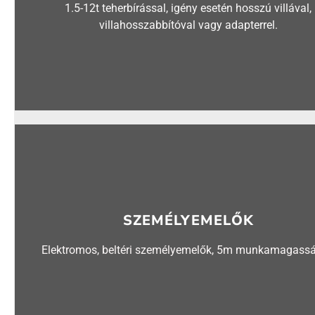
1.5-12t teherbírással, igény esetén hosszú villával,
villahosszabbítóval vagy adapterrel.
SZEMÉLYEMELŐK
Elektromos, beltéri személyemelők, 5m munkamagassá